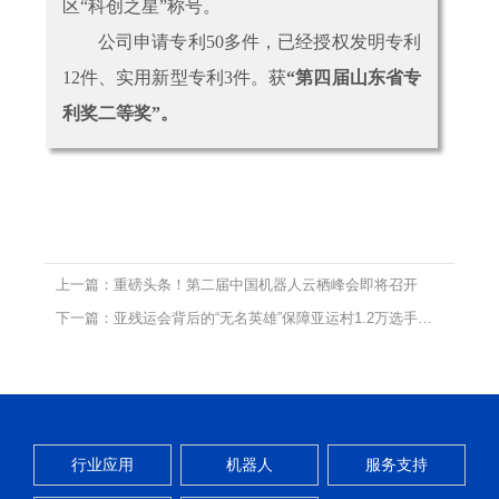
区“科创之星”称号。
公司申请专利50多件，已经授权发明专利
12件、实用新型专利3件。获
“
第四届山东省专
利奖二等奖
”。
上一篇：重磅头条！第二届中国机器人云栖峰会即将召开
下一篇：亚残运会背后的“无名英雄”保障亚运村1.2万选手供电安全的竟然是它
行业应用
机器人
服务支持