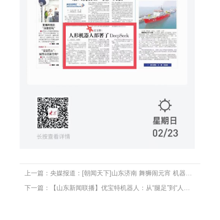
上一篇：央媒报道：[朝闻天下]山东济南 舞狮闹元宵 机器人表演欢乐多
下一篇：【山东新闻联播】优宝特机器人：从“腿足”到“人形”的硬核突破