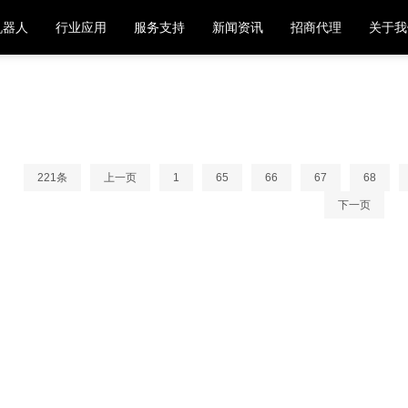
机器人
行业应用
服务支持
新闻资讯
招商代理
关于我
221条
上一页
1
65
66
67
68
下一页