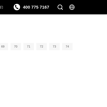
400 775 7167
们
69
70
71
72
73
74